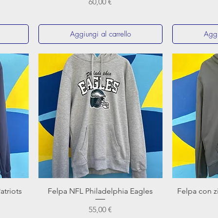
Prezzo
60,00 €
Aggiungi al carrello
Aggi
Vista rapida
triots
Felpa NFL Philadelphia Eagles
Felpa con z
Prezzo
55,00 €