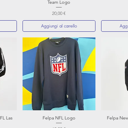
Team Logo
Prezzo
20,00 €
Aggiungi al carrello
Aggi
Vista rapida
FL Las
Felpa NFL Logo
Felpa New