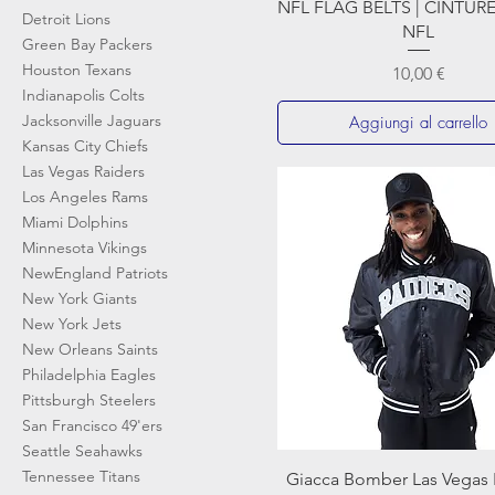
Vista rapida
NFL FLAG BELTS | CINTUR
Detroit Lions
NFL
Green Bay Packers
Houston Texans
Prezzo
10,00 €
Indianapolis Colts
Jacksonville Jaguars
Aggiungi al carrello
Kansas City Chiefs
Las Vegas Raiders
Los Angeles Rams
Miami Dolphins
Minnesota Vikings
NewEngland Patriots
New York Giants
New York Jets
New Orleans Saints
Philadelphia Eagles
Pittsburgh Steelers
San Francisco 49'ers
Seattle Seahawks
Tennessee Titans
Vista rapida
Giacca Bomber Las Vegas 