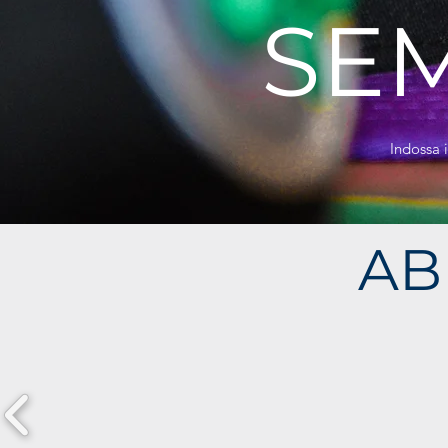
SE
Indossa i
AB