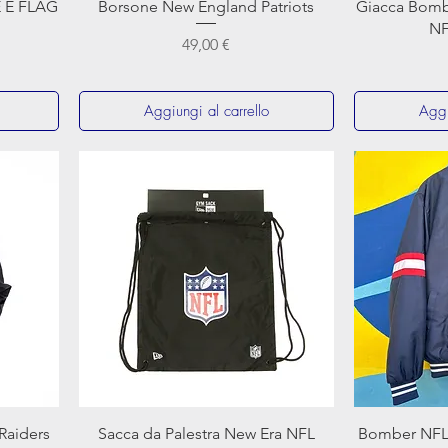
Vista rapida
E E FLAG
Borsone New England Patriots
Giacca Bomb
NF
Prezzo
49,00 €
Aggiungi al carrello
Aggi
Vista rapida
Raiders
Sacca da Palestra New Era NFL
Bomber NFL 