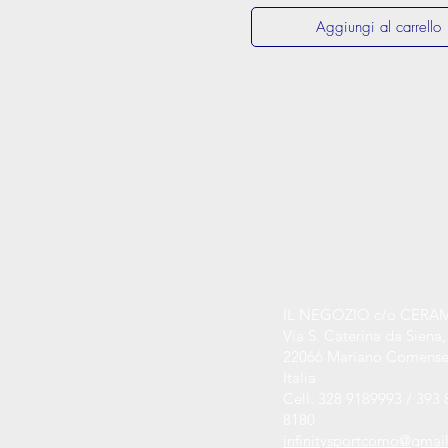
Aggiungi al carrello
IL NEGOZIO c/o CERA
Via S. Caterina da Siena,
22066 Mariano Comense
Italia
Cell. 328 9189993 / 393 
8180
infinitysportcomo@gmai