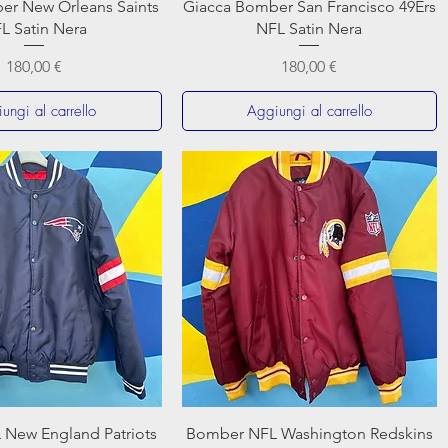
Vista rapida
Vista rapida
er New Orleans Saints
Giacca Bomber San Francisco 49Ers
L Satin Nera
NFL Satin Nera
Prezzo
Prezzo
180,00 €
180,00 €
ungi al carrello
Aggiungi al carrello
Vista rapida
Vista rapida
New England Patriots
Bomber NFL Washington Redskins