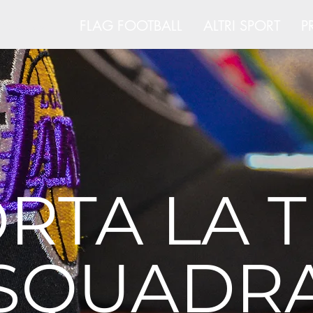
ERICANO
FLAG FOOTBALL
ALTRI SPORT
P
RTA LA 
SQUADR