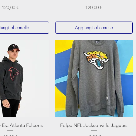
Prezzo
Prezzo
120,00 €
120,00 €
ungi al carrello
Aggiungi al carrello
Vista rapida
Vista rapida
 Era Atlanta Falcons
Felpa NFL Jacksonville Jaguars