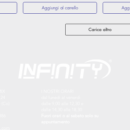
Aggiungi al carrello
Aggi
Carica altro
MIX
I NOSTRI ORARI
 24
dal lunedi al venerdì
 (Co)
dalle 9,00 alle 12,30 e
dalle 14,30 alle 18,30
886
Fuori orari o al sabato solo su
appuntamento
l.com