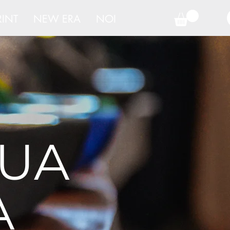
RINT
NEW ERA
NOI
TUA
A