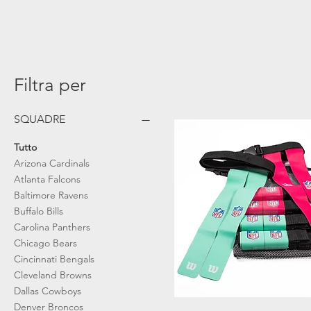
Filtra per
SQUADRE
NEW
Tutto
Arizona Cardinals
Atrrezza
Atlanta Falcons
Baltimore Ravens
Buffalo Bills
Carolina Panthers
Chicago Bears
Cincinnati Bengals
Cleveland Browns
Dallas Cowboys
Denver Broncos