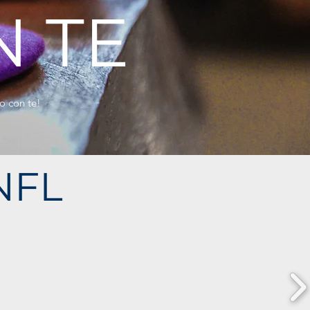
 TE
ro con te!
NFL