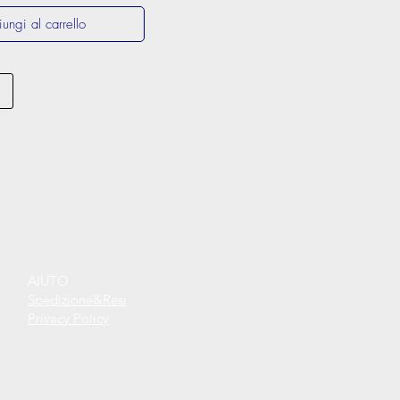
ungi al carrello
AIUTO
Spedizione&Resi
Privacy Policy