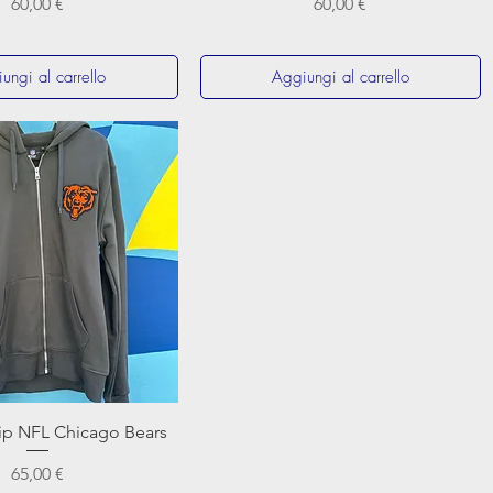
Prezzo
Prezzo
60,00 €
60,00 €
ungi al carrello
Aggiungi al carrello
Vista rapida
ip NFL Chicago Bears
Prezzo
65,00 €