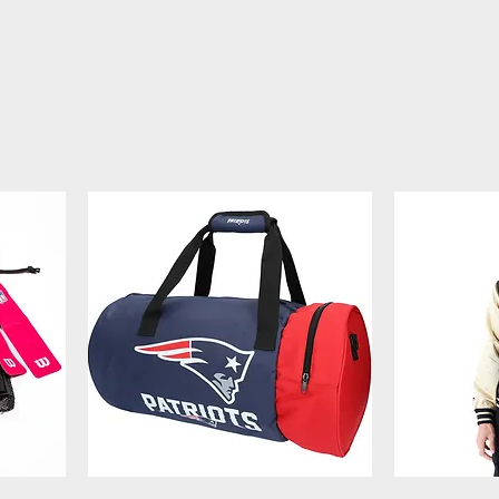
NOVITA'
tura football americano