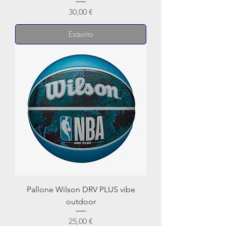
Prezzo
30,00 €
Esaurito
Pallone Wilson DRV PLUS vibe
outdoor
Prezzo
25,00 €