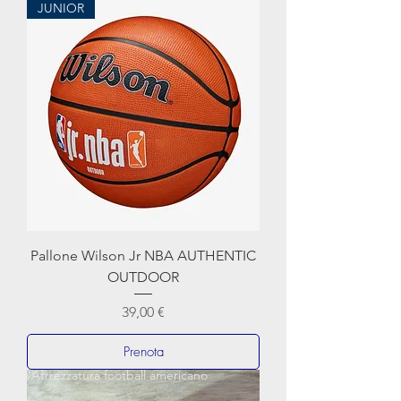
JUNIOR
Pallone Wilson Jr NBA AUTHENTIC
OUTDOOR
Prezzo
39,00 €
Prenota
Atrrezzatura football americano