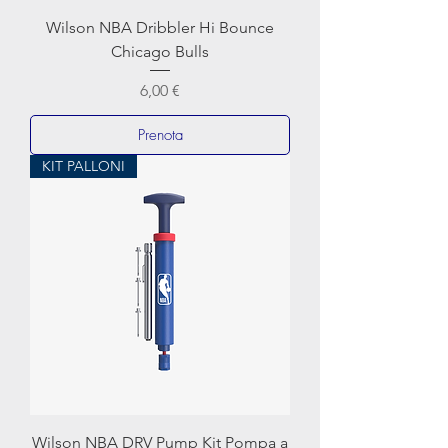
Wilson NBA Dribbler Hi Bounce
Chicago Bulls
Prezzo
6,00 €
Prenota
KIT PALLONI
Wilson NBA DRV Pump Kit Pompa a