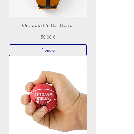
Orologio F'n Ball Basket
Prezzo
50,00 €
Prenota