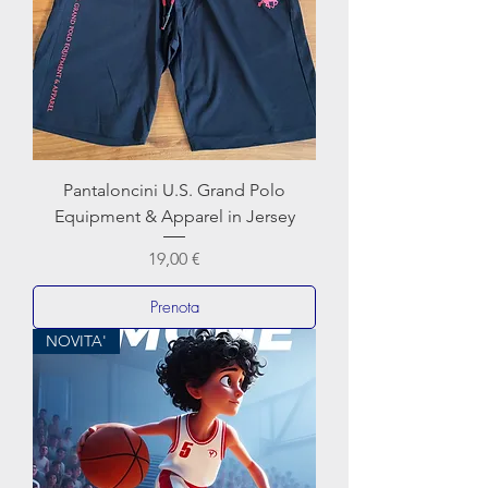
Pantaloncini U.S. Grand Polo
Equipment & Apparel in Jersey
Prezzo
19,00 €
Prenota
NOVITA'