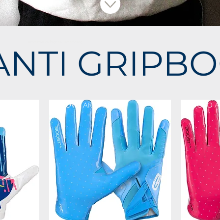
Atrrezzatura football americano
NTI GRIPB
NUOVO ARRIVO
NUOVO A