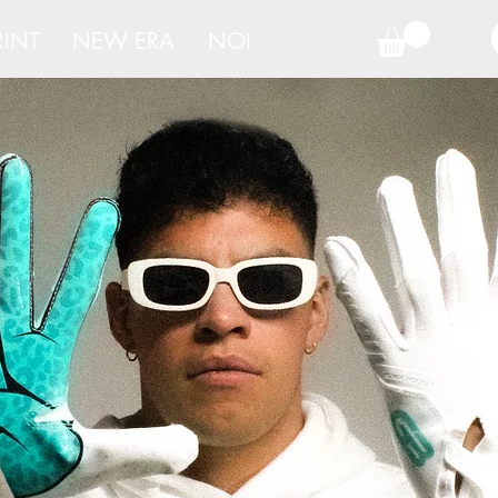
RINT
NEW ERA
NOI