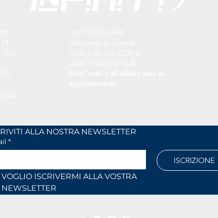
MIX
I NOSTRI ORARI
 24
dal lunedi al venerdì
 (Co)
dalle 9,00 alle 12,30 e
dalle 14,30 alle 18,30
886
Fuori orari o al sabato solo su
appuntamento
l.com
ISCRIVITI ALLA NOSTRA NEWSLETTER	
il
*
ISCRIZIONE
VOGLIO ISCRIVERMI ALLA VOSTRA 
NEWSLETTER