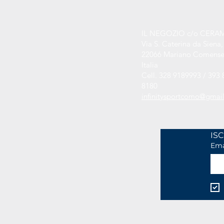
IL NEGOZIO c/o CERA
Via S. Caterina da Siena,
22066 Mariano Comense
Italia
Cell. 328 9189993 / 393 
8180
infinitysportcomo@gmai
Ema