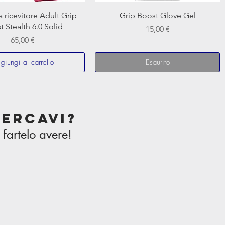
 ricevitore Adult Grip
Grip Boost Glove Gel
 Stealth 6.0 Solid
Prezzo
15,00 €
Prezzo
65,00 €
giungi al carrello
Esaurito
cercavi?
fartelo avere!