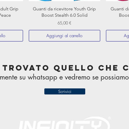
Adult Grip
Guanti da ricevitore Youth Grip
Guanti da
 Peace
Boost Stealth 6.0 Solid
Boost
Prezzo
65,00 €
llo
Aggiungi al carrello
Ag
 trovato quello che 
ttamente su whatsapp e vedremo se possiamo 
Scrivici