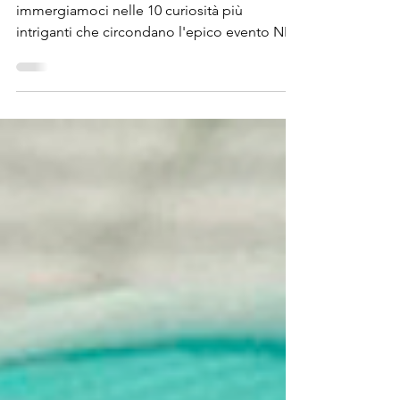
segreti dietro il mega evento NFL
Con il Super Bowl LVIII alle porte,
immergiamoci nelle 10 curiosità più
intriganti che circondano l'epico evento NFL