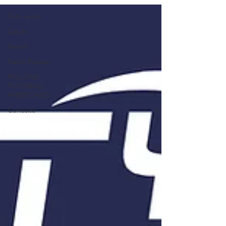
Tutti i post
Caschi
Xenith
Fanta Puppet
PALLONE
FOOTBALL
AMERICANO
Curiosità