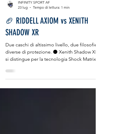
INFINITY SPORT AF
23 lug
Tempo di lettura: 1 min
🏈 RIDDELL AXIOM vs XENITH
SHADOW XR
Due caschi di altissimo livello, due filosofie
diverse di protezione. ⚫ Xenith Shadow XR
si distingue per la tecnologia Shock Matrix,
gli ammortizzatori RHEON™️ e una calzata
dinamica senza camere d’aria, progettata per
gestire al meglio gli impatti rotazionali. 🔵
Riddell Axiom punta su una calzata
completamente personalizzata, un campo
visivo rivoluzionario e un guscio flessibile
che lavora insieme all’imbottitura per
assorbire gli impatti. Non esiste il casco