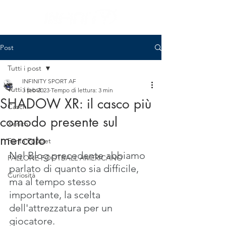
Post
Tutti i post
INFINITY SPORT AF
Tutti i post
3 feb 2023
Tempo di lettura: 3 min
SHADOW XR: il casco più
Caschi
comodo presente sul
Xenith
mercato
Fanta Puppet
Nel Blog precedente abbiamo 
PALLONE FOOTBALL AMERICANO
parlato di quanto sia difficile, 
Curiosità
ma al tempo stesso 
importante, la scelta 
dell'attrezzatura per un 
giocatore.  