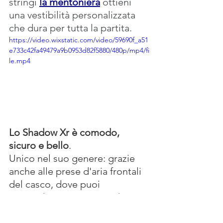
stringi 
la mentoniera
ottieni 
una vestibilità personalizzata 
che dura per tutta la partita.
https://video.wixstatic.com/video/59690f_a51
e733c42fa49479a9b0953d82f5880/480p/mp4/fi
le.mp4
Lo Shadow Xr è comodo, 
sicuro e bello
.
Unico nel suo genere: grazie 
anche alle prese d'aria frontali 
del casco, dove puoi 
intravedere i cuscinetti Rheon 
e fanno capire subito la 
particolarità del casco e che 