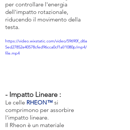
per controllare l'energia 
dell'impatto rotazionale, 
riducendo il movimento della 
testa. 
https://video.wixstatic.com/video/59690f_d6a
5ed27852e40578cfed96cca0cf1af/1080p/mp4/
file.mp4
- Impatto Lineare :
Le celle 
RHEON™
 si ​​
comprimono per assorbire 
l'impatto lineare.
Il Rheon è un materiale 