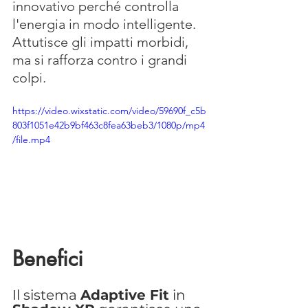
innovativo perché controlla 
l'energia in modo intelligente. 
Attutisce gli impatti morbidi, 
ma si rafforza contro i grandi 
colpi. 
https://video.wixstatic.com/video/59690f_c5b
803f1051e42b9bf463c8fea63beb3/1080p/mp4
/file.mp4
Benefici
Il sistema 
Adaptive Fit
 in 