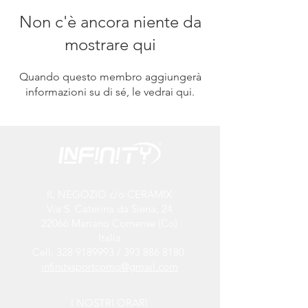
Non c'è ancora niente da
mostrare qui
Quando questo membro aggiungerà
informazioni su di sé, le vedrai qui.
IL NEGOZIO c/o CERAMIX
Via S. Caterina da Siena, 24
22066 Mariano Comense (Co)
Italia
Cell.
328 9189993
/
393 886 8180
infinitysportcomo@gmail.com
I NOSTRI ORARI