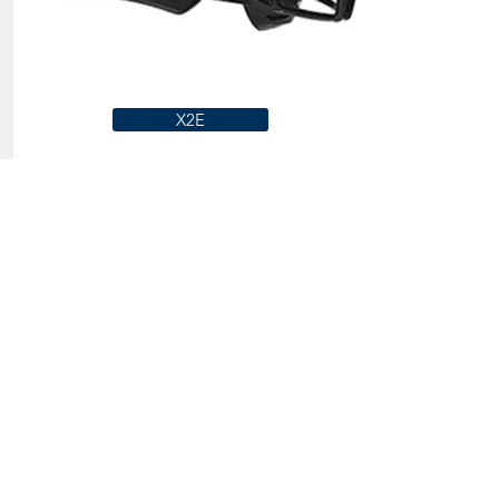
X2E
Materiale
Policarbonato standard
Numero di cuscinetti
16
Tipo di cuscinetti
CUSCINETTI A SINGOLO
STADIO: la rivoluzionaria
tecnologia di Xenith