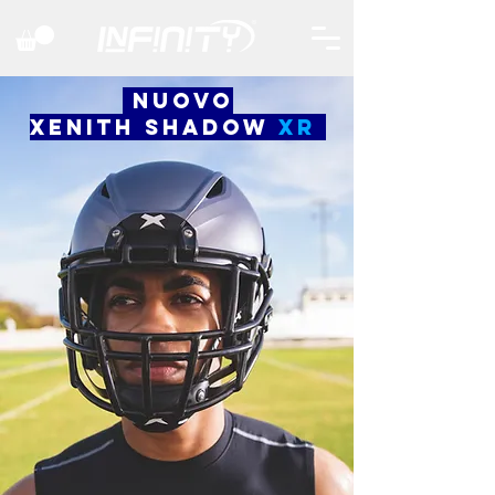
nuovo
xenith shadow
xr