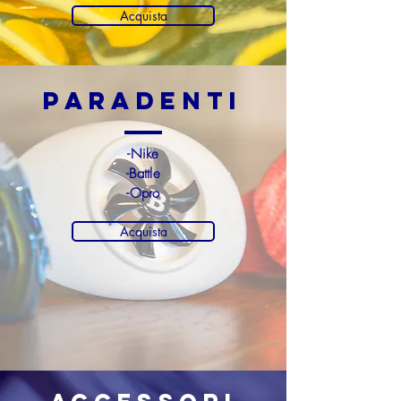
Acquista
PARADENTI
-Nike
-Battle
-Opro
Acquista