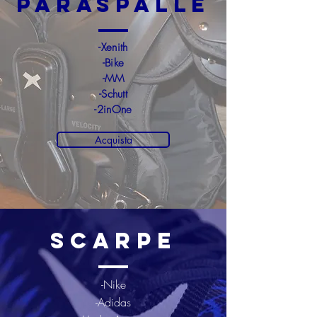
Paraspalle
-Xenith
-Bike
-MM
-Schutt
-2inOne
Acquista
Scarpe
-Nike
-Adidas