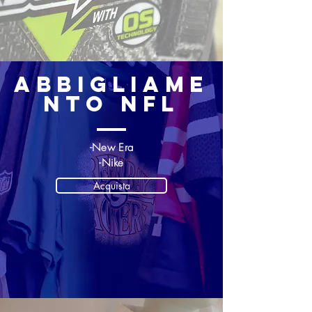
abbigliame
nto NFL
-New Era
-Nike
Acquista