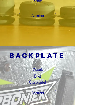
-Xenith
Acquista
Backplate
-Xenith
-Bike
-Carbontek
Acquista