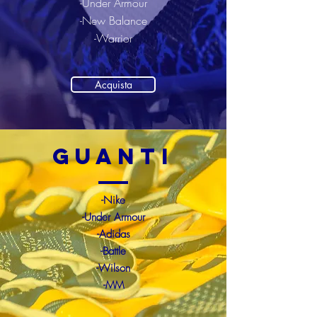
-Under Armour
-New Balance
-Warrior
Acquista
guanti
-Nike
-Under Armour
-Adidas
-Battle
-Wilson
-MM