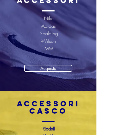
accessori
-Nike
-Adidas
-Spalding
-Wilson
-MM
Acquista
Accessori
casco
-Riddell