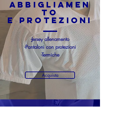
ABBIGLIAMEN
TO
e protezioni
-Jersey allenamento
-Pantaloni con protezioni
-Termiche
Acquista
HAND
OFF
-Attrezzatura usata