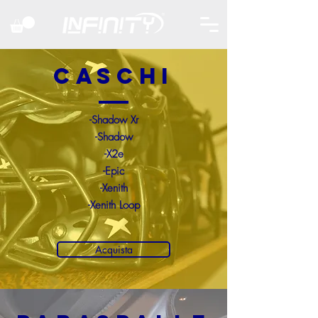
CASCHI
-Shadow Xr
-Shadow
-X2e
-Epic
-Xenith
-Xenith Loop
Acquista