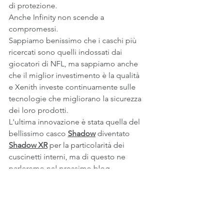
di protezione. 
Anche Infinity non scende a 
compromessi. 
Sappiamo benissimo che i caschi più 
ricercati sono quelli indossati dai 
giocatori di NFL, ma sappiamo anche 
che il miglior investimento è la qualità 
e Xenith investe continuamente sulle 
tecnologie che migliorano la sicurezza 
dei loro prodotti.
L'ultima innovazione è stata quella del 
bellissimo casco 
Shadow
 diventato 
Shadow XR
 per la particolarità dei 
cuscinetti interni, ma di questo ne 
parleremo nel prossimo blog.
Ogni 
casco
 Xenith realizzato per il 
football americano raggiunge i 
massimi livelli di sicurezza.