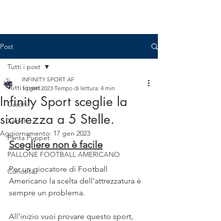
Post
Tutti i post
INFINITY SPORT AF
Tutti i post
16 gen 2023
Tempo di lettura: 4 min
Infinity Sport sceglie la
Caschi
sicurezza a 5 Stelle.
Xenith
Aggiornamento:
17 gen 2023
Fanta Puppet
Scegliere non è facile
PALLONE FOOTBALL AMERICANO
Per un giocatore di Football 
Curiosità
Americano la scelta dell'attrezzatura è 
sempre un problema.
All'inizio vuoi provare questo sport, 