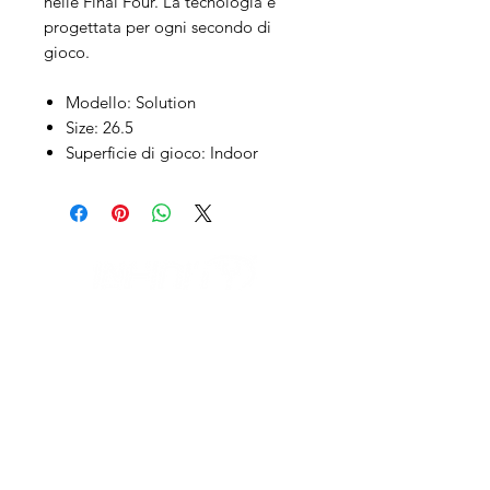
nelle Final Four. La tecnologia è
progettata per ogni secondo di
gioco.
Modello:
Solution
Size:
26.5
Superficie di gioco:
Indoor
IL NEGOZIO c/o CERAMIX
Via S. Caterina da Siena, 24
22066 Mariano Comense (Co)
Italia
Cell.
328 9189993
/
393 886 8180
infinitysportcomo@gmail.com