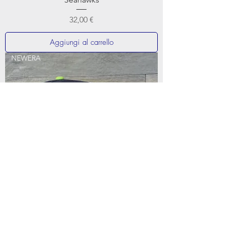
Prezzo
32,00 €
Aggiungi al carrello
NEWERA
Cappellino baseball 9FORTY The League