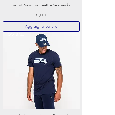
T-shirt New Era Seattle Seahawks
Prezzo
30,00 €
Aggiungi al carrello
FOOTBALL