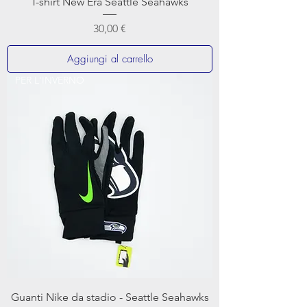
T-shirt New Era Seattle Seahawks
Prezzo
30,00 €
Aggiungi al carrello
PER L'INVERNO
Guanti Nike da stadio - Seattle Seahawks