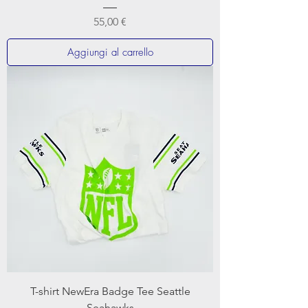
Prezzo
55,00 €
Aggiungi al carrello
T-shirt NewEra Badge Tee Seattle
Seahawks