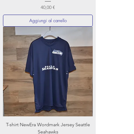
Prezzo
40,00 €
Aggiungi al carrello
T-shirt NewEra Wordmark Jersey Seattle
Seahawks