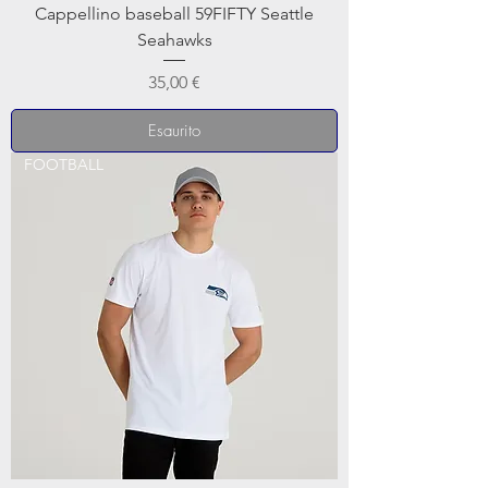
Cappellino baseball 59FIFTY Seattle
Seahawks
Prezzo
35,00 €
Esaurito
FOOTBALL