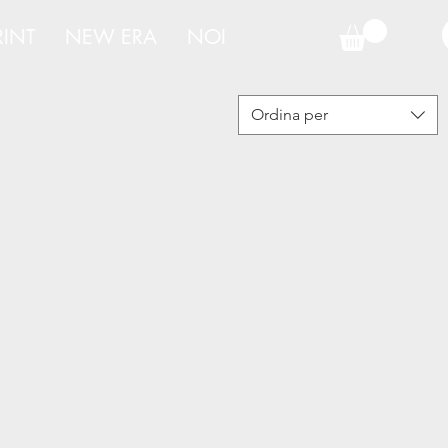
RINT
NEW ERA
NOI
Ordina per