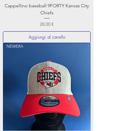
Cappellino baseball 9FORTY Kansas City
Chiefs
Prezzo
28,00 €
Aggiungi al carrello
NEWERA