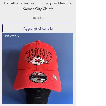
Berretto in maglia con pon pon New Era
Kansas City Chiefs
Prezzo
40,00 €
Aggiungi al carrello
NEWERA