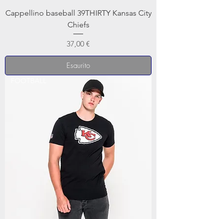
Cappellino baseball 39THIRTY Kansas City
Chiefs
Prezzo
37,00 €
Esaurito
FOOTBALL