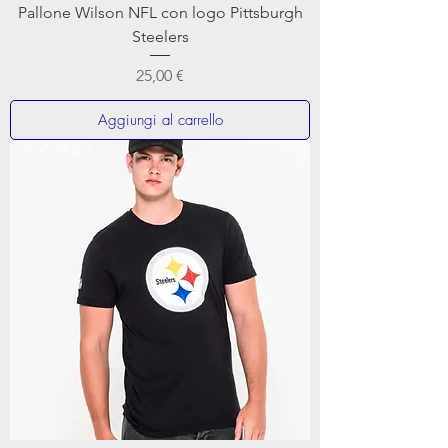
Pallone Wilson NFL con logo Pittsburgh
Steelers
Prezzo
25,00 €
Aggiungi al carrello
FOOTBALL