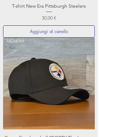
T-shirt New Era Pittsburgh Steelers
Prezzo
30,00 €
Aggiungi al carrello
NEWERA