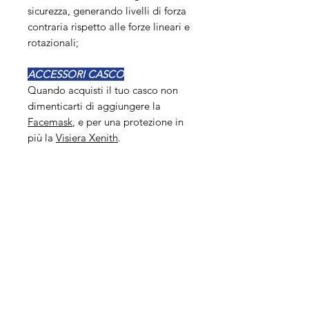
sicurezza, generando livelli di forza
contraria rispetto alle forze lineari e
rotazionali;
ACCESSORI CASCO
Quando acquisti il tuo casco non
dimenticarti di aggiungere la
Facemask
, e per una protezione in
più la
Visiera Xenith
.
Misure
TAGLIA
SMALL
MEDIUM
LARGE
Come scegliere la taglia
del casco
cm
50-53
53-57
57-61
Clicca qui
per scoprire come
Facemask non inclusa
scegliere la taglia del tuo casco!
La maschera non è inclusa nel