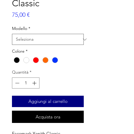
Classic
Prezzo
75,00 €
Modello
*
Colore
*
Quantità
*
Aggiungi al carrello
Acquista ora
Facemask Xenith Classic