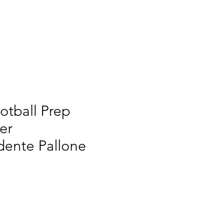
RINT
NEW ERA
NOI
otball Prep
er
ente Pallone