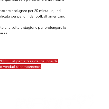
iare asciugare per 20 minuti, quindi
tificata per palloni da football americano
to una volta a stagione per prolungare la
usura
Il kit per la cura del pallone da
no venduti separatamente.