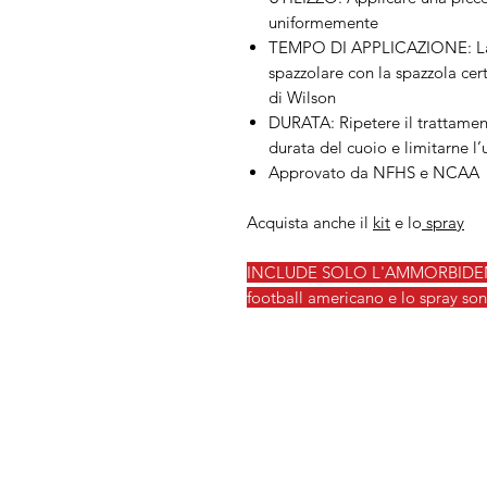
uniformemente
TEMPO DI APPLICAZIONE: Lasc
spazzolare con la spazzola cer
di Wilson
DURATA: Ripetere il trattamen
durata del cuoio e limitarne l’
Approvato da NFHS e NCAA
Acquista anche il
kit
e lo
spray
INCLUDE SOLO L'AMMORBIDENTE: 
football americano e lo spray so