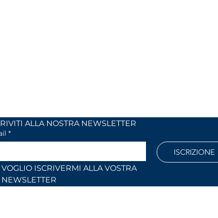
MIX
I NOSTRI ORARI
 24
dal lunedi al venerdì
 (Co)
dalle 9,00 alle 12,30 e
dalle 14,30 alle 18,30
886
Fuori orari o al sabato solo su
appuntamento
l.com
ISCRIVITI ALLA NOSTRA NEWSLETTER	
il
*
ISCRIZIONE
VOGLIO ISCRIVERMI ALLA VOSTRA 
NEWSLETTER