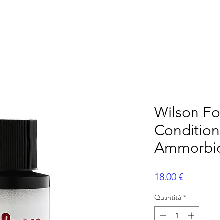
ERICANO
FLAG FOOTBALL
ALTRI SPORT
P
Wilson Fo
Condition
Ammorbid
Prezzo
18,00 €
Quantità
*