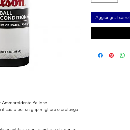
Aggiungi al carrel
er Ammorbidente Pallone
 il cuoio per un grip migliore e prolunga
a quantità su ogni panello e distribuire