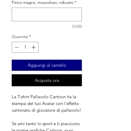
Fisico magro, muscoloso, robusto
*
0/500
Quantità
*
Aggiungi al carrello
Acquista ora
La T-shirt Pallavolo Cartoon ha la
stampa del tuo Avatar con l'effetto
cartonato di giocatore di pallavolo!
Se ami tanto lo sport e ti piacciono
le nostre grafiche Cartoon, puoi