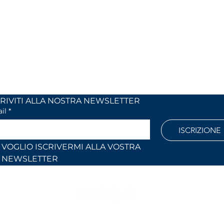
 24
dal lunedi al venerdì
 (Co)
dalle 9,00 alle 12,30 e
dalle 14,30 alle 18,30
886
Fuori orari o al sabato solo su
appuntamento
l.com
ISCRIVITI ALLA NOSTRA NEWSLETTER	
il
*
ISCRIZIONE
VOGLIO ISCRIVERMI ALLA VOSTRA 
NEWSLETTER