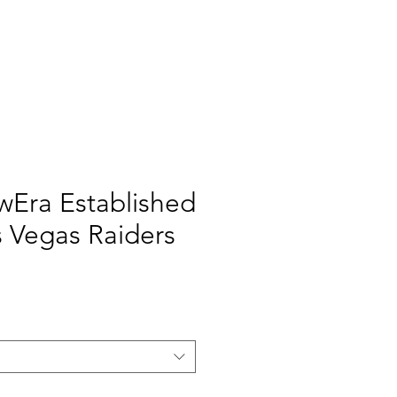
RINT
NEW ERA
NOI
ewEra Established
s Vegas Raiders