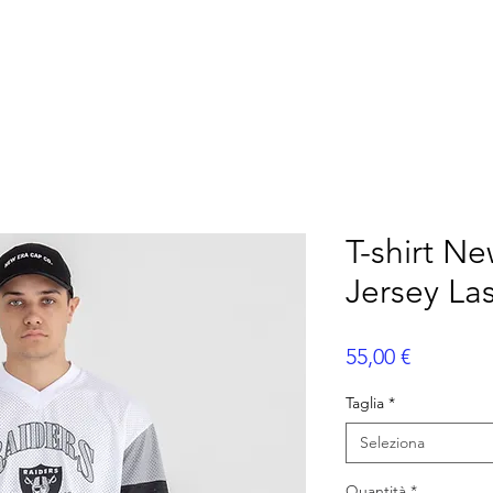
ERICANO
FLAG FOOTBALL
ALTRI SPORT
P
T-shirt N
Jersey La
Prezzo
55,00 €
Taglia
*
Seleziona
Quantità
*