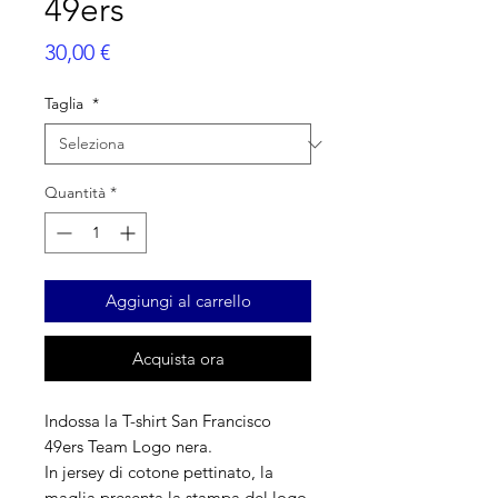
49ers
Prezzo
30,00 €
Taglia
*
Quantità
*
Aggiungi al carrello
Acquista ora
Indossa la T-shirt San Francisco
49ers Team Logo nera.
In jersey di cotone pettinato, la
maglia presenta la stampa del logo