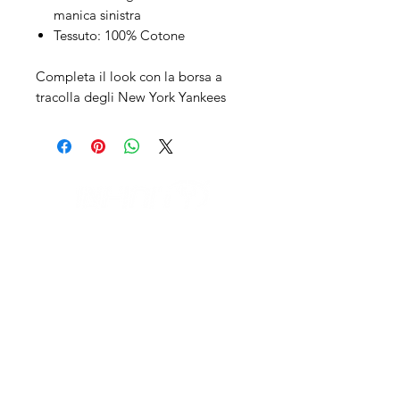
manica sinistra
Tessuto: 100% Cotone
Completa il look con la borsa a
tracolla degli New York Yankees
IL NEGOZIO c/o CERAMIX
Via S. Caterina da Siena, 24
22066 Mariano Comense (Co)
Italia
Cell.
328 9189993
/
393 886 8180
infinitysportcomo@gmail.com
I NOSTRI ORARI