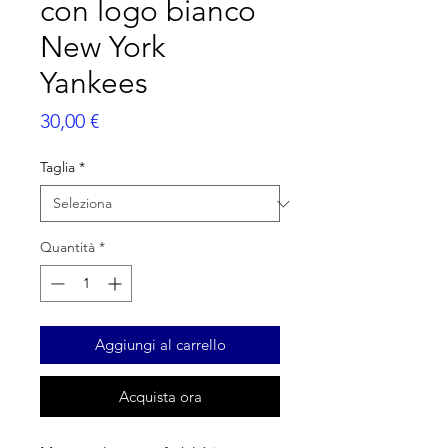
con logo bianco
New York
Yankees
Prezzo
30,00 €
Taglia
*
Quantità
*
Aggiungi al carrello
Acquista ora