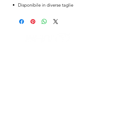
Disponibile in diverse taglie
IL NEGOZIO c/o CERAMIX
Via S. Caterina da Siena, 24
22066 Mariano Comense (Co)
Italia
Cell.
328 9189993
/
393 886 8180
infinitysportcomo@gmail.com
I NOSTRI ORARI
dal lunedi al venerdì
dalle 9,00 alle 12,30 e
dalle 14,30 alle 18,30
Fuori orari o al sabato solo su appuntamento