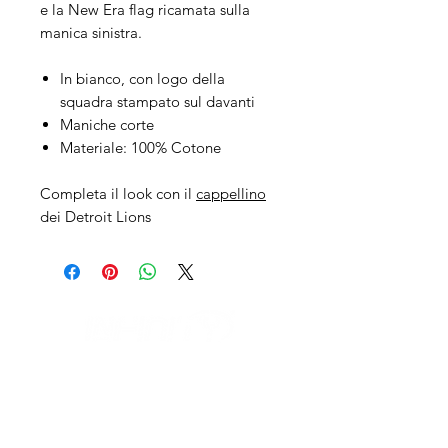
e la New Era flag ricamata sulla
manica sinistra.
In bianco, con logo della
squadra stampato sul davanti
Maniche corte
Materiale: 100% Cotone
Completa il look con il
cappellino
dei Detroit Lions
IL NEGOZIO c/o CERAMIX
Via S. Caterina da Siena, 24
22066 Mariano Comense (Co)