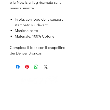
e la New Era flag ricamata sulla
manica sinistra.
In blu, con logo della squadra
stampato sul davanti
Maniche corte
Materiale: 100% Cotone
Completa il look con il
cappellino
dei Denver Broncos
IL NEGOZIO c/o CERAMIX
Via S. Caterina da Siena, 24
22066 Mariano Comense (Co)