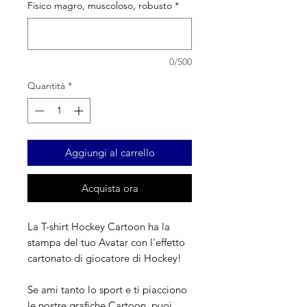
Fisico magro, muscoloso, robusto
*
0/500
Quantità
*
Aggiungi al carrello
Acquista ora
La T-shirt Hockey Cartoon ha la
stampa del tuo Avatar con l'effetto
cartonato di giocatore di Hockey!
Se ami tanto lo sport e ti piacciono
le nostre grafiche Cartoon, puoi