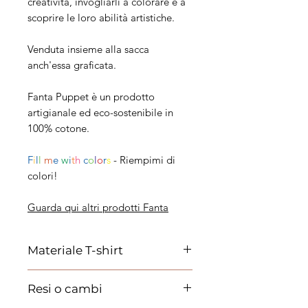
creatività, invogliarli a colorare e a
scoprire le loro abilità artistiche.
Venduta insieme alla sacca
anch'essa graficata.
Fanta Puppet è un prodotto
artigianale ed eco-sostenibile in
100% cotone.
F
i
l
l
m
e
w
i
t
h
c
o
l
o
r
s
- Riempimi di
colori!
Guarda qui altri prodotti Fanta
Materiale T-shirt
T-shirt manica corta, girocollo
Resi o cambi
sottile con parasudore, struttura con
busto tubolare.