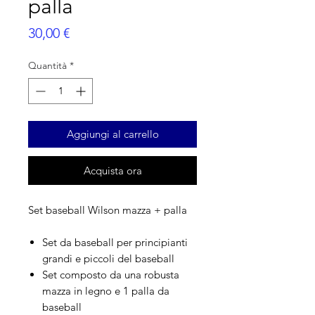
palla
Prezzo
30,00 €
Quantità
*
Aggiungi al carrello
Acquista ora
Set baseball Wilson mazza + palla
Set da baseball per principianti
grandi e piccoli del baseball
Set composto da una robusta
mazza in legno e 1 palla da
baseball