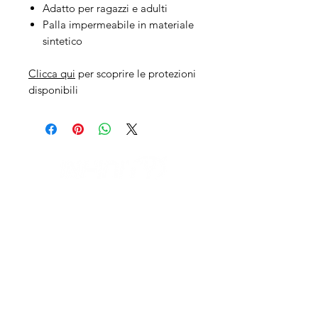
Adatto per ragazzi e adulti
Palla impermeabile in materiale
sintetico
Clicca qui
per scoprire le protezioni
disponibili
IL NEGOZIO c/o CERAMIX
Via S. Caterina da Siena, 24
22066 Mariano Comense (Co)
Italia
Cell.
328 9189993
/
393 886 8180
infinitysportcomo@gmail.com