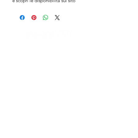
e scopri le disponibilità sul sito
IL NEGOZIO c/o CERAMIX
Via S. Caterina da Siena, 24
22066 Mariano Comense (Co)
Italia
Cell.
328 9189993
/
393 886 8180
infinitysportcomo@gmail.com
I NOSTRI ORARI
dal lunedi al venerdì
dalle 9,00 alle 12,30 e
dalle 14,30 alle 18,30
Fuori orari o al sabato solo su appuntamento