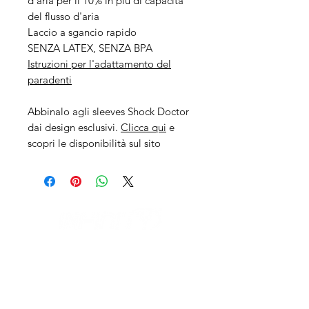
d'aria per il 10% in più di capacità
del flusso d'aria
Laccio a sgancio rapido
SENZA LATEX, SENZA BPA
Istruzioni per l'adattamento del
paradenti
Abbinalo agli sleeves Shock Doctor
dai design esclusivi.
Clicca qui
e
scopri le disponibilità sul sito
IL NEGOZIO c/o CERAMIX
Via S. Caterina da Siena, 24
22066 Mariano Comense (Co)
Italia