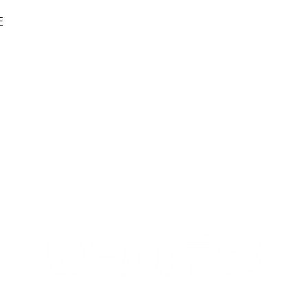
F
MIX
I NOSTRI ORARI