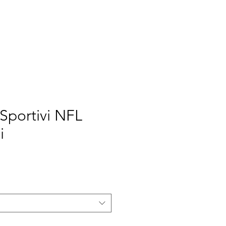
RINT
NEW ERA
NOI
 Sportivi NFL
i