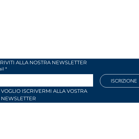
 24
dal lunedi al venerdì
 (Co)
dalle 9,00 alle 12,30 e
dalle 14,30 alle 18,30
886
Fuori orari o al sabato solo su
appuntamento
l.com
ISCRIVITI ALLA NOSTRA NEWSLETTER	
il
*
ISCRIZIONE
VOGLIO ISCRIVERMI ALLA VOSTRA 
NEWSLETTER