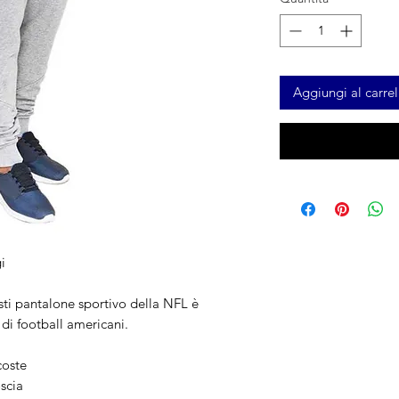
Aggiungi al carrel
i
esti pantalone sportivo della NFL è
 di football americani.
 coste
oscia