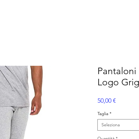
ERICANO
FLAG FOOTBALL
ALTRI SPORT
P
Pantaloni
Logo Grig
Prezzo
50,00 €
Taglia
*
Seleziona
Quantità
*