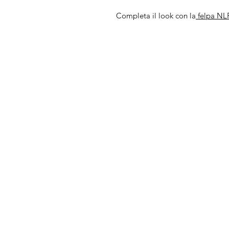
Completa il look con la
felpa NL
IL NEGOZIO c/o CERA