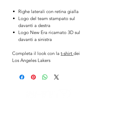
Righe laterali con retina gialla
Logo del team stampato sul
davanti a destra
Logo New Era ricamato 3D sul
davanti a sinistra
Completa il look con la
t-shirt
dei
Los Angeles Lakers
IL NEGOZIO c/o CERAMIX
Via S. Caterina da Siena, 24
22066 Mariano Comense (Co)
Italia