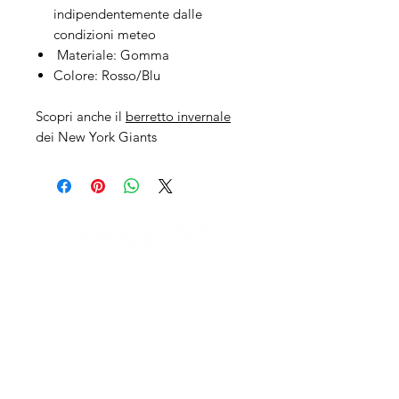
indipendentemente dalle
condizioni meteo
Materiale: Gomma
Colore: Rosso/Blu
Scopri anche il
berretto invernale
dei New York Giants
IL NEGOZIO c/o CERAMIX
Via S. Caterina da Siena, 24
22066 Mariano Comense (Co)
Italia
Cell.
328 9189993
/
393 886 8180
infinitysportcomo@gmail.com