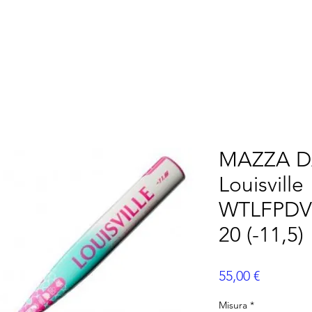
ERICANO
FLAG FOOTBALL
ALTRI SPORT
P
MAZZA D
Louisville
WTLFPDV
20 (-11,5)
Prezzo
55,00 €
Misura
*