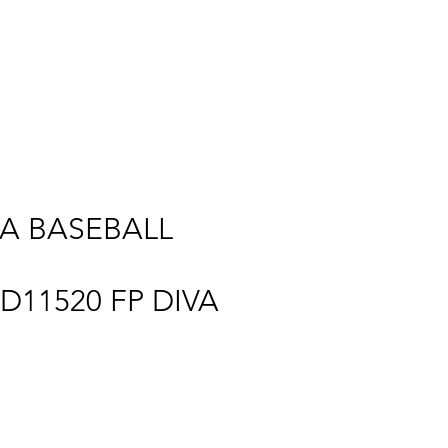
RINT
NEW ERA
NOI
A BASEBALL
D11520 FP DIVA