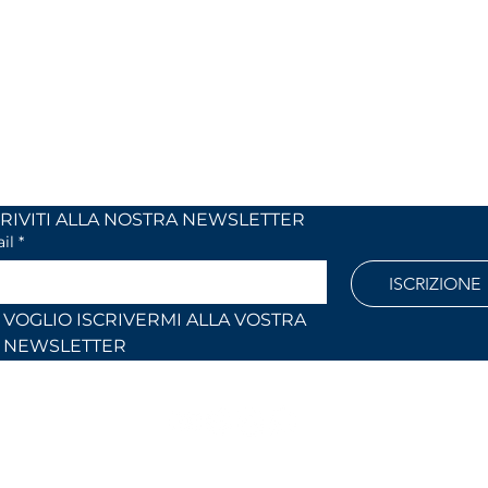
 24
dal lunedi al venerdì
 (Co)
dalle 9,00 alle 12,30 e
dalle 14,30 alle 18,30
886
Fuori orari o al sabato solo su
appuntamento
l.com
ISCRIVITI ALLA NOSTRA NEWSLETTER	
il
*
ISCRIZIONE
VOGLIO ISCRIVERMI ALLA VOSTRA 
NEWSLETTER