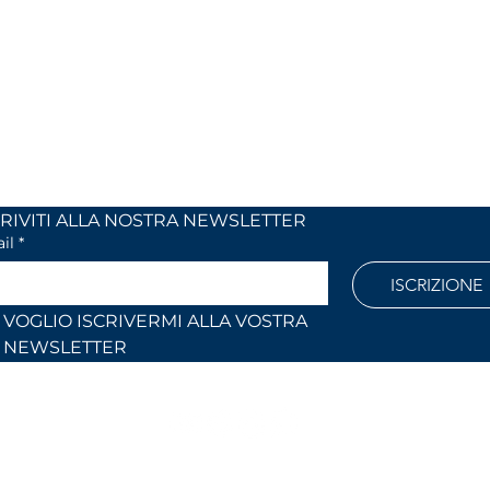
 24
dal lunedi al venerdì
 (Co)
dalle 9,00 alle 12,30 e
dalle 14,30 alle 18,30
886
Fuori orari o al sabato solo su
appuntamento
l.com
ISCRIVITI ALLA NOSTRA NEWSLETTER	
il
*
ISCRIZIONE
VOGLIO ISCRIVERMI ALLA VOSTRA 
NEWSLETTER