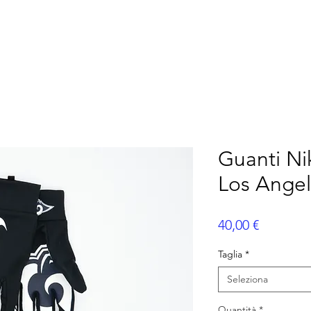
ERICANO
FLAG FOOTBALL
ALTRI SPORT
P
Guanti Ni
Los Ange
Prezzo
40,00 €
Taglia
*
Seleziona
Quantità
*