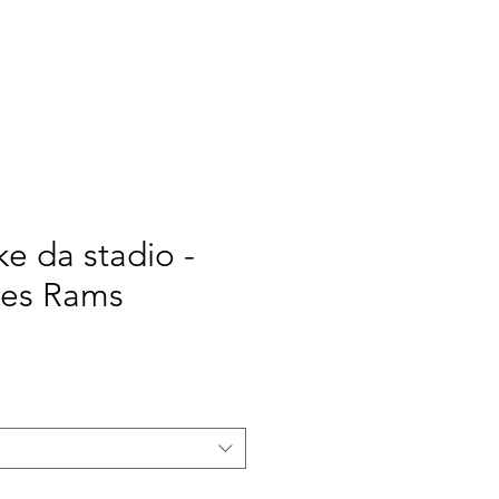
RINT
NEW ERA
NOI
ke da stadio -
les Rams