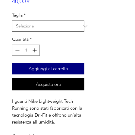
Prezzo
40,00 €
Taglia
*
Quantità
*
Aggiungi al carrello
Acquista ora
I guanti Nike Lightweight Tech
Running sono stati fabbricati con la
tecnologia Dri-Fit e offrono un'alta
resistenza all'umidità.