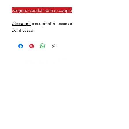
Vengono venduti solo in coppia
Clicca qui
e scopri altri accessori
per il casco
IL NEGOZIO c/o CERAMIX
Via S. Caterina da Siena, 24
22066 Mariano Comense (Co)
Italia
Cell.
328 9189993
/
393 886 8180
infinitysportcomo@gmail.com
I NOSTRI ORARI