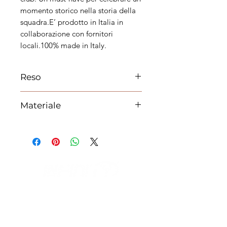
momento storico nella storia della
squadra.E’ prodotto in Italia in
collaborazione con fornitori
locali.100% made in Italy.
Reso
Materiale
100% Poliestere
IL NEGOZIO c/o CERAMIX
Via S. Caterina da Siena, 24
22066 Mariano Comense (Co)