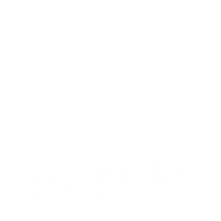
visiera curva e la ves
il modello perfetto 
PROGETTATO PER 
Una corona sagomata
migliore vestibilità,
che garantiscono un 
maggiore.
MIX
I NOSTRI ORARI