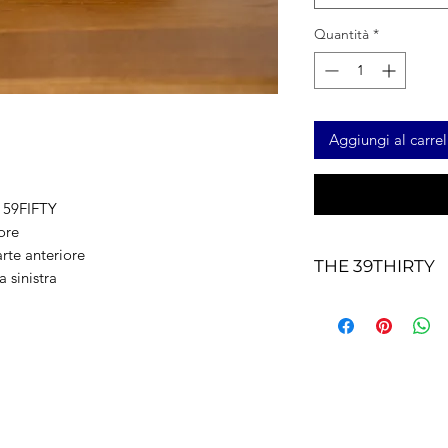
Quantità
*
Aggiungi al carrel
 59FIFTY
ore
rte anteriore
THE 39THIRTY
 sinistra
APPOSITAMENTE S
Il 39THIRTY, con una
vestibilità elasticizz
IL COMFORT INCO
Il 39THIRTY è realiz
artigianale e innov
nostra collezione di 