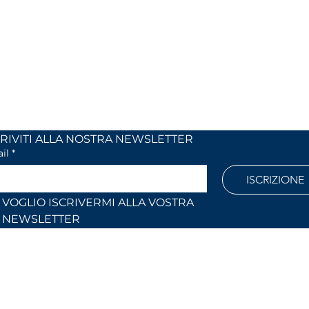
 24
dal lunedi al venerdì
 (Co)
dalle 9,00 alle 12,30 e
dalle 14,30 alle 18,30
886
Fuori orari o al sabato solo su
appuntamento
l.com
ISCRIVITI ALLA NOSTRA NEWSLETTER	
il
*
ISCRIZIONE
VOGLIO ISCRIVERMI ALLA VOSTRA 
NEWSLETTER