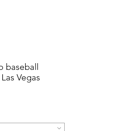
RINT
NEW ERA
NOI
o baseball
 Las Vegas