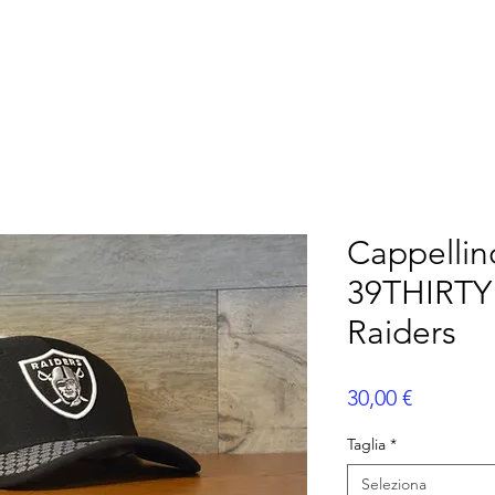
ERICANO
FLAG FOOTBALL
ALTRI SPORT
P
Cappellin
39THIRTY
Raiders
Prezzo
30,00 €
Taglia
*
Seleziona