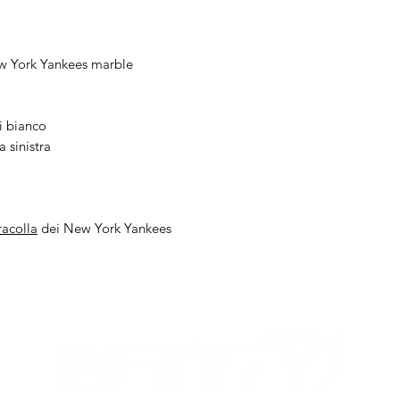
w York Yankees marble
i bianco
 sinistra
racolla
dei New York Yankees