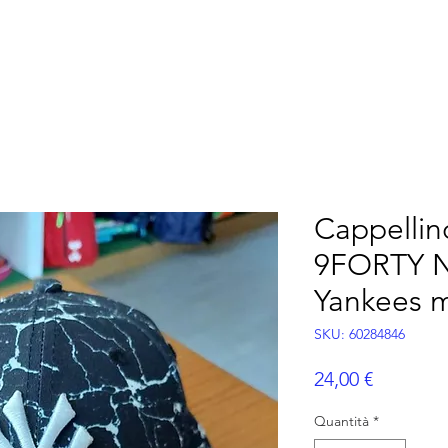
ERICANO
FLAG FOOTBALL
ALTRI SPORT
P
Cappellin
9FORTY N
Yankees 
SKU: 60284846
Prezzo
24,00 €
Quantità
*