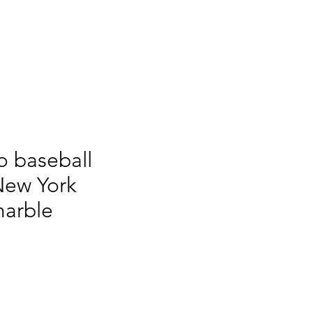
RINT
NEW ERA
NOI
o baseball
ew York
marble