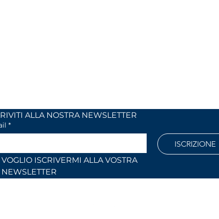
MIX
I NOSTRI ORARI
 24
dal lunedi al venerdì
 (Co)
dalle 9,00 alle 12,30 e
dalle 14,30 alle 18,30
886
Fuori orari o al sabato solo su
appuntamento
l.com
ISCRIVITI ALLA NOSTRA NEWSLETTER	
il
*
ISCRIZIONE
VOGLIO ISCRIVERMI ALLA VOSTRA 
NEWSLETTER