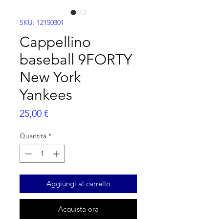
SKU: 12150301
Cappellino
baseball 9FORTY
New York
Yankees
Prezzo
25,00 €
Quantità
*
Aggiungi al carrello
Acquista ora