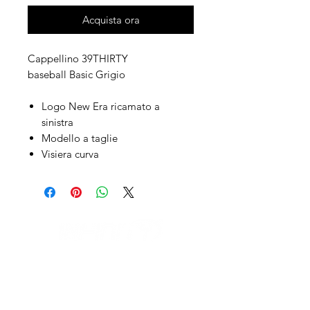
Acquista ora
Cappellino 39THIRTY
baseball Basic Grigio
Logo New Era ricamato a
sinistra
Modello a taglie
Visiera curva
IL NEGOZIO c/o CERAMIX
Via S. Caterina da Siena, 24
22066 Mariano Comense (Co)