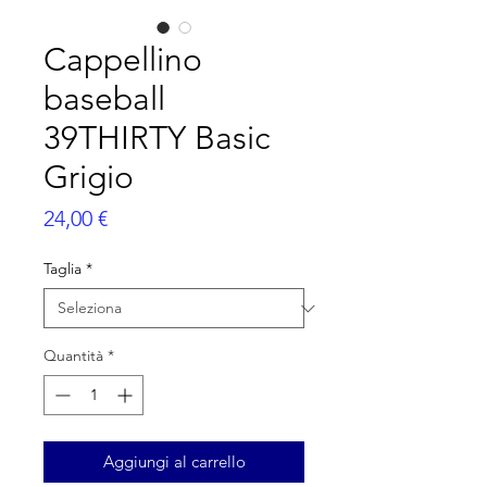
Cappellino
baseball
39THIRTY Basic
Grigio
Prezzo
24,00 €
Taglia
*
Quantità
*
Aggiungi al carrello