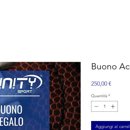
ERICANO
FLAG FOOTBALL
ALTRI SPORT
P
Buono Acq
Prezzo
250,00 €
Quantità
*
Aggiungi al carrel