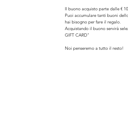
Il buono acquisto parte dalle € 10
Puoi accumulare tanti buoni dello 
hai bisogno per fare il regalo.
Acquistando il buono servirà sele
GIFT CARD"
Noi penseremo a tutto il resto!
IL NEGOZIO c/o CERA