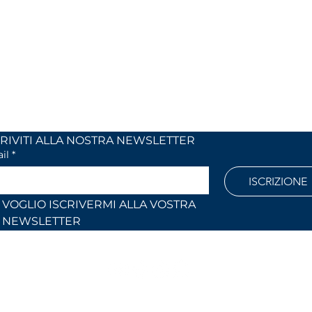
 24
dal lunedi al venerdì
 (Co)
dalle 9,00 alle 12,30 e
dalle 14,30 alle 18,30
886
Fuori orari o al sabato solo su
appuntamento
l.com
ISCRIVITI ALLA NOSTRA NEWSLETTER	
il
*
ISCRIZIONE
VOGLIO ISCRIVERMI ALLA VOSTRA 
NEWSLETTER