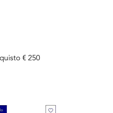
RINT
NEW ERA
NOI
uisto € 250
lo