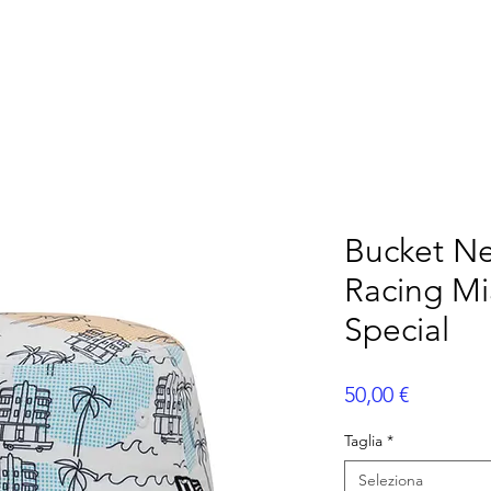
ERICANO
FLAG FOOTBALL
ALTRI SPORT
P
Bucket N
Racing M
Special
Prezzo
50,00 €
Taglia
*
Seleziona