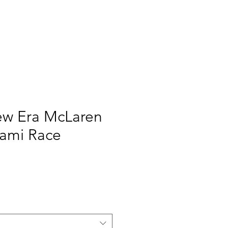
RINT
NEW ERA
NOI
ew Era McLaren
iami Race