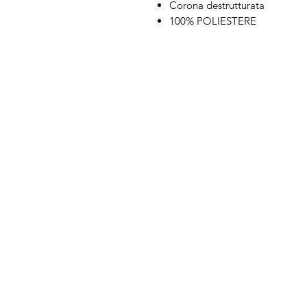
Corona destrutturata
100% POLIESTERE
IL NEGOZIO c/o CERA