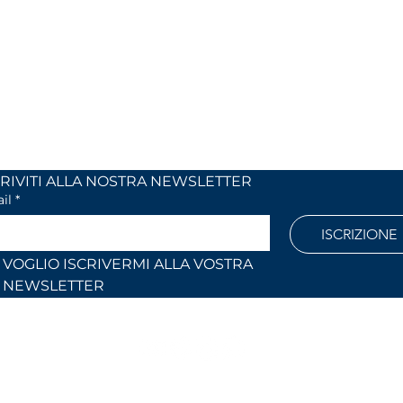
 24
dal lunedi al venerdì
 (Co)
dalle 9,00 alle 12,30 e
dalle 14,30 alle 18,30
886
Fuori orari o al sabato solo su
appuntamento
l.com
ISCRIVITI ALLA NOSTRA NEWSLETTER	
il
*
ISCRIZIONE
VOGLIO ISCRIVERMI ALLA VOSTRA 
NEWSLETTER