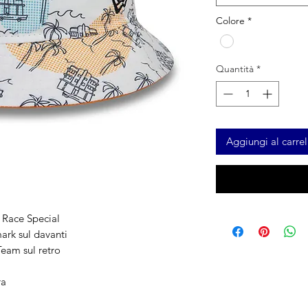
Colore
*
Quantità
*
Aggiungi al carrel
 Race Special
rk sul davanti
eam sul retro
ra