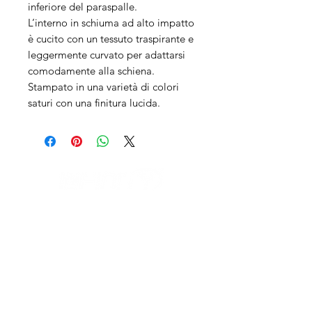
inferiore del paraspalle.
L’interno in schiuma ad alto impatto
è cucito con un tessuto traspirante e
leggermente curvato per adattarsi
comodamente alla schiena.
Stampato in una varietà di colori
saturi con una finitura lucida.
IL NEGOZIO c/o CERAMIX
Via S. Caterina da Siena, 24
22066 Mariano Comense (Co)
Italia
Cell.
328 9189993
/
393 886 8180
infinitysportcomo@gmail.com