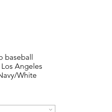
TOMIZE
WE
More
o baseball
 Los Angeles
Navy/White