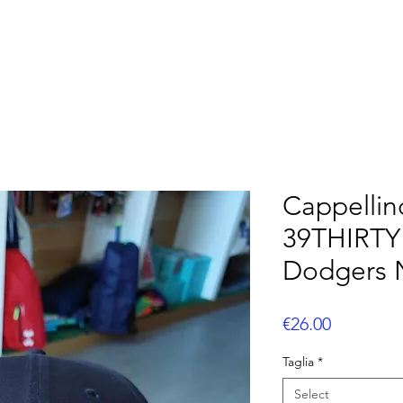
OOTBALL
FLAG FOOTBALL
BASEBALL
CUS
Cappellin
39THIRTY
Dodgers 
Price
€26.00
Taglia
*
Select