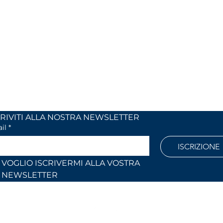
MIX
OUR OPENING HOURS
 24
Monday to Friday
 (Co)
9:00 AM – 12:30 PM
2:30 PM – 6:30 PM
886
Outside these hours or on Saturdays:
by appointment only
l.com
ISCRIVITI ALLA NOSTRA NEWSLETTER	
il
*
ISCRIZIONE
VOGLIO ISCRIVERMI ALLA VOSTRA 
NEWSLETTER