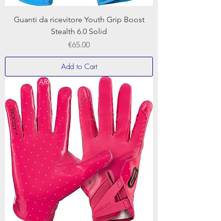
Guanti da ricevitore Youth Grip Boost
Stealth 6.0 Solid
Price
€65.00
Add to Cart
NUOVO ARRIVO