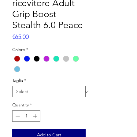
ricevitore Adult
Grip Boost
Stealth 6.0 Peace
Price
€65.00
Colore
*
Taglia
*
Quantity
*
Add to Cart