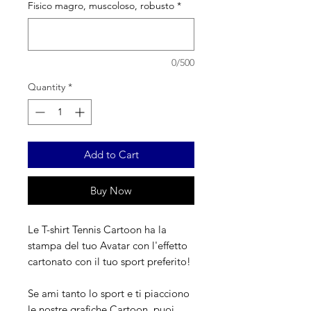
Fisico magro, muscoloso, robusto
*
0/500
Quantity
*
Add to Cart
Buy Now
Le T-shirt Tennis Cartoon ha la
stampa del tuo Avatar con l'effetto
cartonato con il tuo sport preferito!
Se ami tanto lo sport e ti piacciono
le nostre grafiche Cartoon, puoi