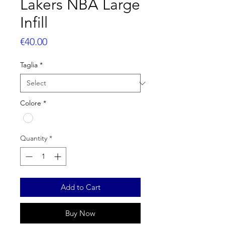
Lakers NBA Large
Infill
Price
€40.00
Taglia
*
Colore
*
Quantity
*
Add to Cart
Buy Now