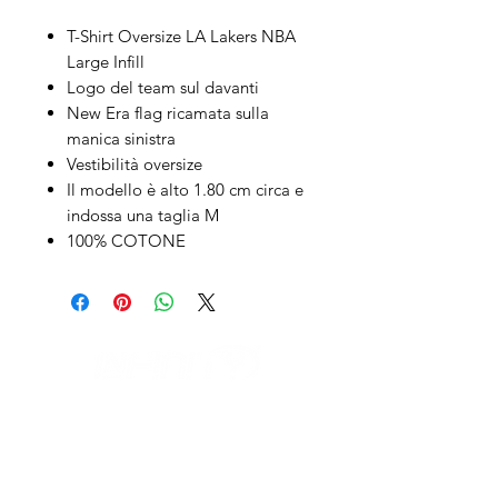
T-Shirt Oversize LA Lakers NBA
Large Infill
Logo del team sul davanti
New Era flag ricamata sulla
manica sinistra
Vestibilità oversize
Il modello è alto 1.80 cm circa e
indossa una taglia M
100% COTONE
IL NEGOZIO c/o CERAMIX
Via S. Caterina da Siena, 24
22066 Mariano Comense (Co)