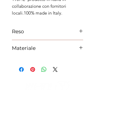
collaborazione con fornitori
locali.100% made in Italy.
Reso
Materiale
Metallo
IL NEGOZIO c/o CERAMIX
Via S. Caterina da Siena, 24
22066 Mariano Comense (Co)
Italia
Cell.
328 9189993
/
393 886 8180